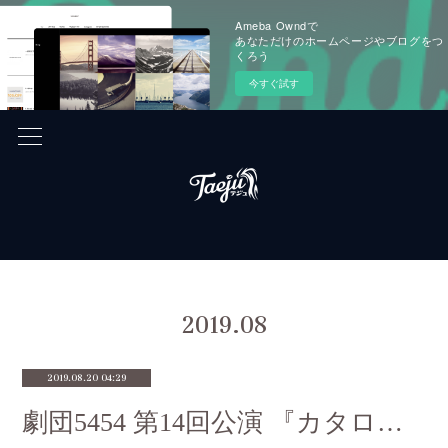
Ameba Owndで
あなただけのホームページやブログをつ
くろう
今すぐ試す
2019
.
08
2019.08.20 04:29
劇団5454 第14回公演 『カタロゴス-「青」についての短編集-』に関しまして