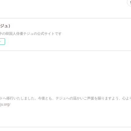
テジュ）
中の韓国人俳優テジュの公式サイトです
ー
サイトへ移行いたしました。今後とも、テジュへの温かいご声援を賜りますよう、心よ
.org/