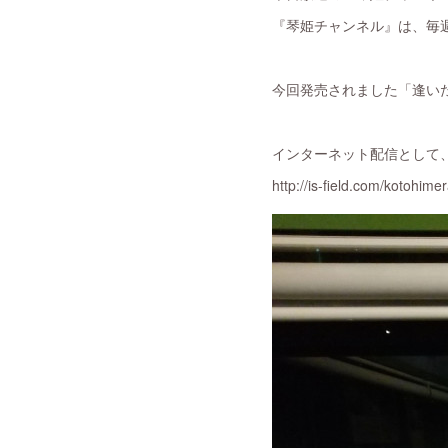
『琴姫チャンネル』は、毎週土
今回発売されました「逢いたくて
インターネット配信として
http://is-field.com/kotohimer