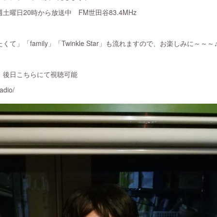
曜日20時から放送中 FM世田谷83.4MHz
」「family」「Twinkle Star」も流れますので、お楽しみに～～～
、後日こちらにて視聴可能
adio/