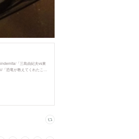
shindemita/「三島由紀夫vs東
todai/「恐竜が教えてくれたこ…