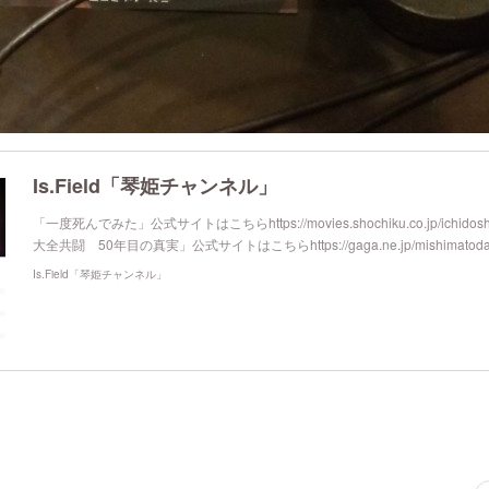
Is.Field「琴姫チャンネル」
「一度死んでみた」公式サイトはこちらhttps://movies.shochiku.co.jp/ichido
大全共闘 50年目の真実」公式サイトはこちらhttps://gaga.ne.jp/mishima
Is.Field「琴姫チャンネル」