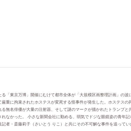
たる「東京万博」開催にむけて都市全体が「大規模区画整理計画」の波
て厳重に拘束されたホステスが変死する怪事件が発生した。ホステスの
れる無名俳優が大量の注射器、そして謎のマークが描かれたトランプと
されなかった。 小さな新聞会社に勤める、弱気でドジな眼鏡姿の青年記
性記者・斎藤莉子（さいとう りこ）と共にその不可解な事件を追ってい