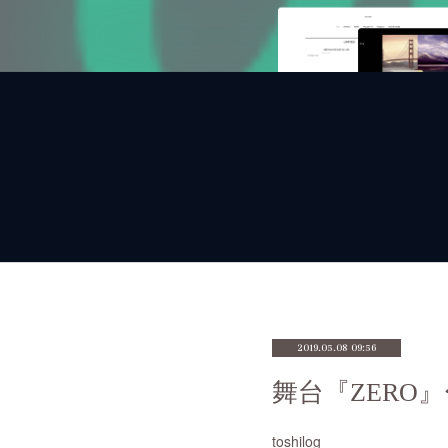
2019.05.08 09:56
舞台『ZERO
toshilog