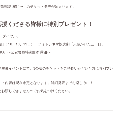
特殊部隊 霧組〜 のチケット発売が始まります。
応援くださる皆様に特別プレゼント！
リーダイヤル」
出演日：16、18、19日） フォトシネマ朗読劇「天使がいた三十日」
ERO』〜公安警察特殊部隊 霧組〜
ド主催イベントにて、3公演のチケットをご持参いただいた方に特別プ
ント内容は現在未定となります。詳細発表までお楽しみに！
とお渡しできませんのでお気をつけください。