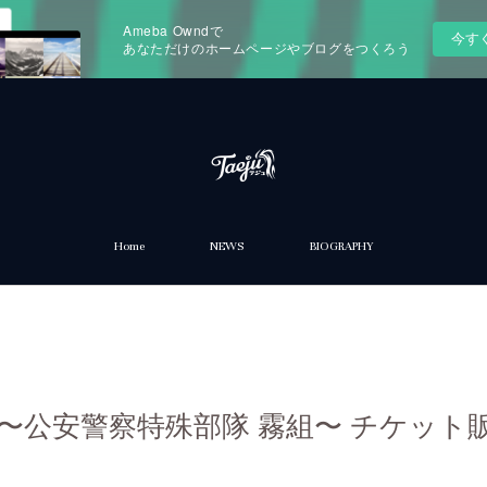
Ameba Owndで
今す
あなただけのホームページやブログをつくろう
Home
NEWS
BIOGRAPHY
』〜公安警察特殊部隊 霧組〜 チケット