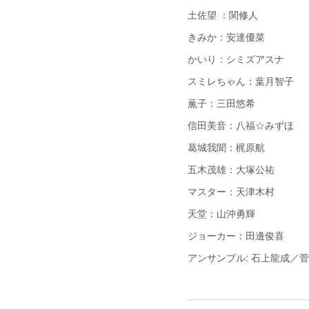
土佐望 ：関修人
きみか：安達優菜
かいり：シミズアスナ
スミレちゃん：葉月智子
薫子：三田悠希
信田美音：八福☆みずほ
葛城我聞：梶原航
五木茂雄：大塚公祐
マスター：天津木村
天堂：山沖勇輝
ジョーカー：田邊俊喜
アンサンブル: 石上龍成／