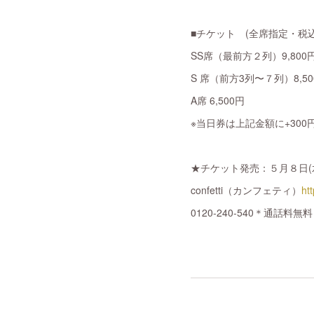
■チケット (全席指定・税込
SS席（最前方２列）9,80
S 席（前方3列〜７列）8,
A席 6,500円
※当日券は上記金額に+300
★チケット発売：５月８日(
confetti（カンフェティ）
ht
0120-240-540＊通話