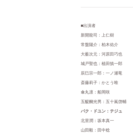
■出演者
新開龍司：上仁樹
常盤陽介：柏木佑介
大薮次元：河原田巧也
城戸聖也：植田慎一郎
辰巳宗一郎：一ノ瀬竜
斎藤莉子：かとう唯
傘丸凛：船岡咲
五醍醐光男：五十嵐啓輔
パク・ドユン：テジュ
北里潤：坂本真一
山田毅：田中稔