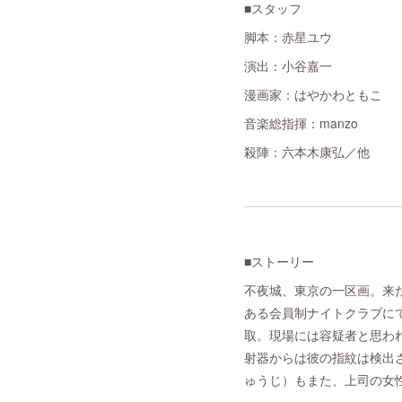
■スタッフ
脚本：赤星ユウ
演出：小谷嘉一
漫画家：はやかわともこ
音楽総指揮：manzo
殺陣：六本木康弘／他
■ストーリー
不夜城、東京の一区画。来
ある会員制ナイトクラブに
取。現場には容疑者と思わ
射器からは彼の指紋は検出
ゅうじ）もまた、上司の女