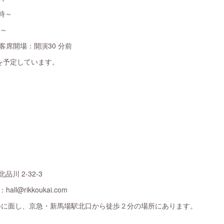
8時～
時～
客席開場：開演30 分前
を予定しています。
品川 2-32-3
hall@rikkoukai.com
り)に面し、京急・新馬場駅北口から徒歩２分の場所にあります。