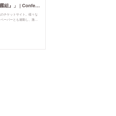
toshiLOG vol.3 舞台「ZERO 公安警察特殊部隊『霧組』」 | Confetti [チケット情報満載]
載のチケットサイト。様々な
ーペーパーとも連動し、激…