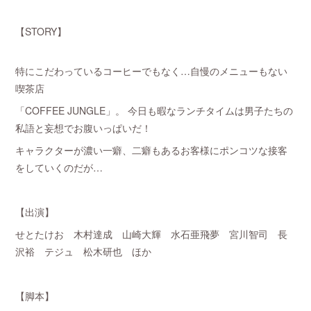
【STORY】
特にこだわっているコーヒーでもなく…自慢のメニューもない
喫茶店
「COFFEE JUNGLE」。 今日も暇なランチタイムは男子たちの
私語と妄想でお腹いっぱいだ！
キャラクターが濃い一癖、二癖もあるお客様にポンコツな接客
をしていくのだが…
【出演】
せとたけお 木村達成 山崎大輝 水石亜飛夢 宮川智司 長
沢裕 テジュ 松木研也 ほか
【脚本】