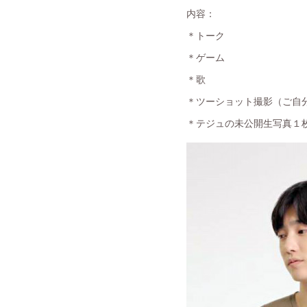
内容：
＊トーク
＊ゲーム
＊歌
＊ツーショット撮影（ご自分
＊テジュの未公開生写真１