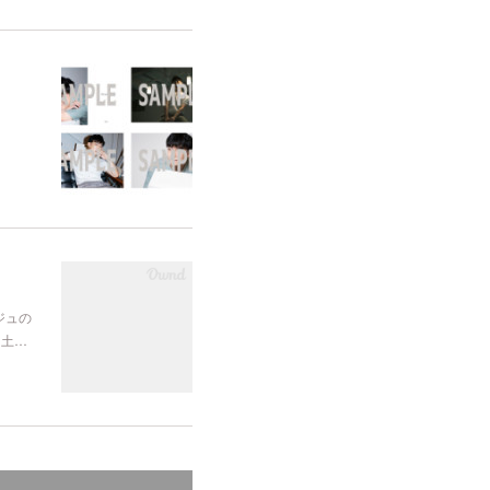
ジュの
（土…