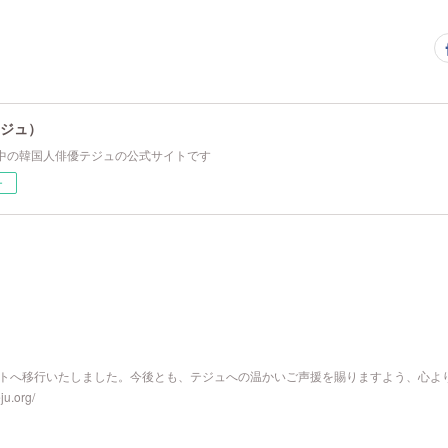
テジュ）
中の韓国人俳優テジュの公式サイトです
ー
サイトへ移行いたしました。今後とも、テジュへの温かいご声援を賜りますよう、心よ
.org/