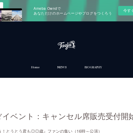
Ameba Owndで
今す
あなただけのホームページやブログをつくろう
Home
NEWS
BIOGRAPHY
THDAYイベント：キャンセル席販売受付開
う！とうとう君も◎◎歳』ファンの集い（16時～公演）