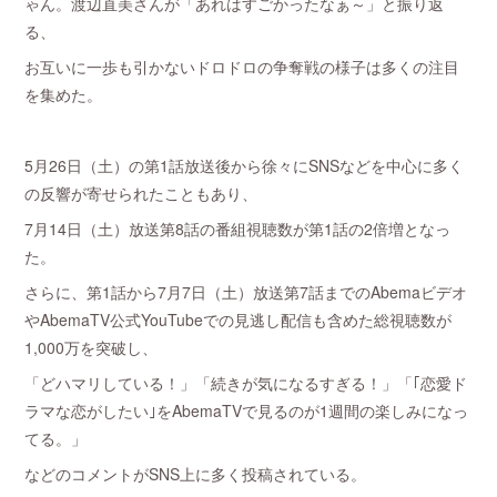
ゃん。渡辺直美さんが「あれはすごかったなぁ～」と振り返
る、
お互いに一歩も引かないドロドロの争奪戦の様子は多くの注目
を集めた。
5月26日（土）の第1話放送後から徐々にSNSなどを中心に多く
の反響が寄せられたこともあり、
7月14日（土）放送第8話の番組視聴数が第1話の2倍増となっ
た。
さらに、第1話から7月7日（土）放送第7話までのAbemaビデオ
やAbemaTV公式YouTubeでの見逃し配信も含めた総視聴数が
1,000万を突破し、
「どハマリしている！」「続きが気になるすぎる！」「｢恋愛ド
ラマな恋がしたい｣をAbemaTVで見るのが1週間の楽しみになっ
てる。」
などのコメントがSNS上に多く投稿されている。