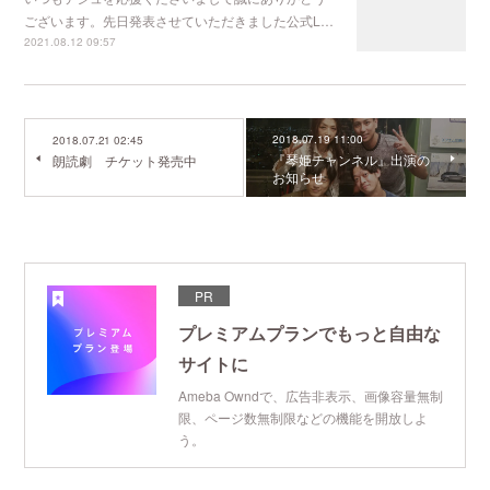
ございます。先日発表させていただきました公式L…
2021.08.12 09:57
2018.07.19 11:00
2018.07.21 02:45
『琴姫チャンネル』出演の
朗読劇 チケット発売中
お知らせ
PR
プレミアムプランでもっと自由な
サイトに
Ameba Owndで、広告非表示、画像容量無制
限、ページ数無制限などの機能を開放しよ
う。