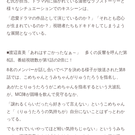
む氏が担当。ドラマ内に描かれている濃密なラブストーリーと
様々なシチュエーションでのキスシーンは、
「恋愛ドラマの作品として演じているのか？」「それとも恋心
が生まれているのか？」視聴者たちもドキドキしてしまうよう
な展開となっている。
■渡辺直美「あれはすごかったなぁ～」 多くの反響を呼んだ第
8話。番組視聴数が第1話の2倍に！
8名のメンバーが話し合いでペアを決める様子が放送された第8
話では、こめちゃんとうみちゃんがりゅうたろうを指名し、
あがたとりゅうたろうがこめちゃんを指名するという大波乱
が。MC陣が固唾を飲んで見守るなか、
「譲れるくらいだったら好きって言えない」というこめちゃん
と「（りゅうたろうの気持ちが）自分にないことはずっとわか
ってる。
でもそれでいいやってほど軽い気持ちじゃない」といううみち