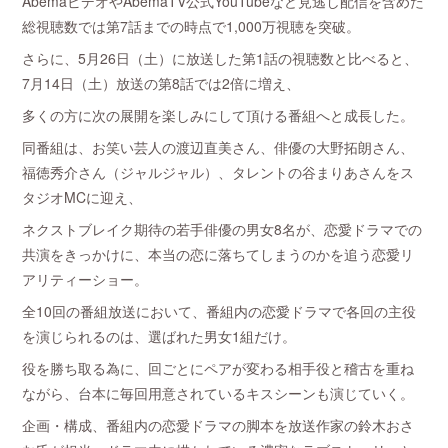
AbemaビデオやAbemaTV公式YouTubeなど見逃し配信を含めた
総視聴数では第7話までの時点で1,000万視聴を突破。
さらに、5月26日（土）に放送した第1話の視聴数と比べると、
7月14日（土）放送の第8話では2倍に増え、
多くの方に次の展開を楽しみにして頂ける番組へと成長した。
同番組は、お笑い芸人の渡辺直美さん、俳優の大野拓朗さん、
福徳秀介さん（ジャルジャル）、タレントの谷まりあさんをス
タジオMCに迎え、
ネクストブレイク期待の若手俳優の男女8名が、恋愛ドラマでの
共演をきっかけに、本当の恋に落ちてしまうのかを追う恋愛リ
アリティーショー。
全10回の番組放送において、番組内の恋愛ドラマで各回の主役
を演じられるのは、選ばれた男女1組だけ。
役を勝ち取る為に、回ごとにペアが変わる相手役と稽古を重ね
ながら、台本に毎回用意されているキスシーンも演じていく。
企画・構成、番組内の恋愛ドラマの脚本を放送作家の鈴木おさ