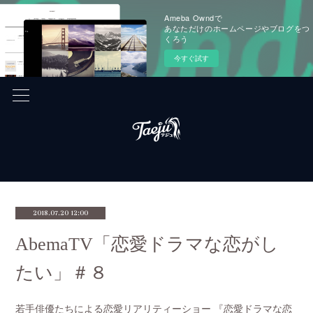
Ameba Owndで
あなただけのホームページやブログをつ
くろう
今すぐ試す
2018.07.20 12:00
AbemaTV「恋愛ドラマな恋がし
たい」＃８
若手俳優たちによる恋愛リアリティーショー 『恋愛ドラマな恋