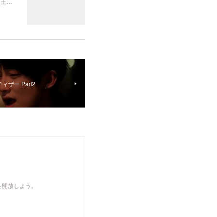
（土…
ィザー Part2
を開放しよう。