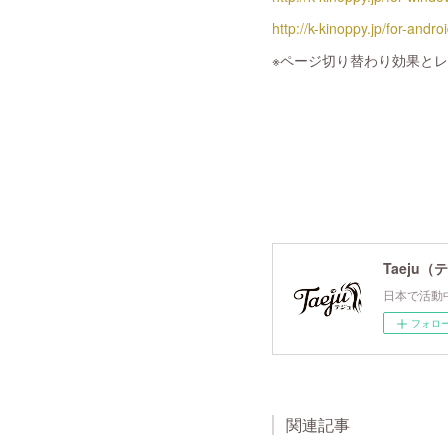
http://k-kinoppy.jp/for-andro
※ページ切り替わり効果と
Taeju（
日本で活動
フォロ
関連記事