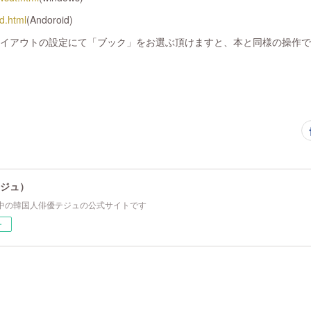
id.html
(Andoroid)
レイアウトの設定にて「ブック」をお選ぶ頂けますと、本と同様の操作
テジュ）
中の韓国人俳優テジュの公式サイトです
ー