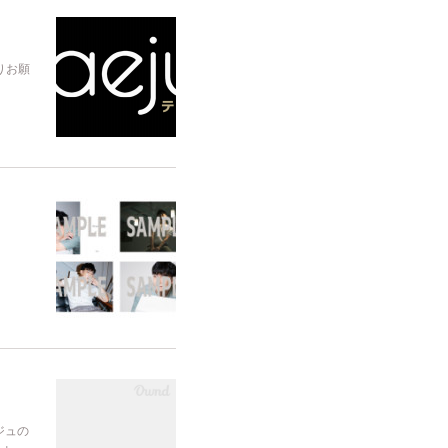
りお願
ジュの