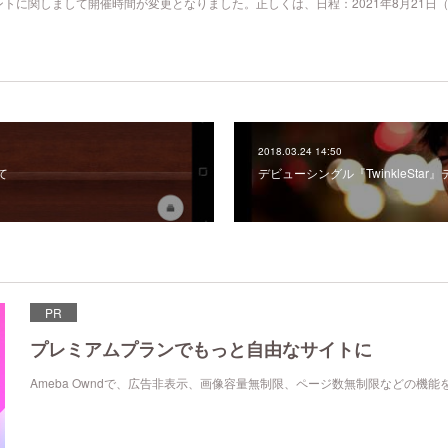
ントに関しまして開催時間が変更となりました。正しくは、日程：2021年8月21日
2018.03.24 14:50
て
デビューシングル『TwinkleStar』テ
PR
プレミアムプランでもっと自由なサイトに
Ameba Owndで、広告非表示、画像容量無制限、ページ数無制限などの機能