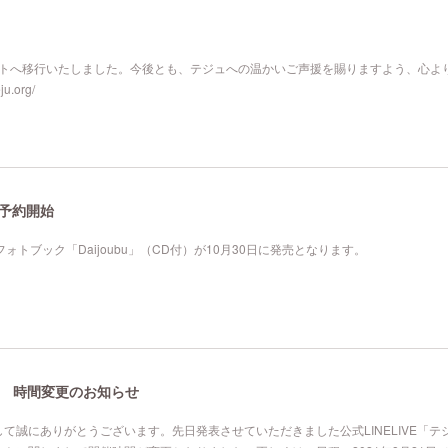
サイトへ移行いたしました。今後とも、テジュへの温かいご声援を賜りますよう、心よ
.org/
」予約開始
』フォトブック「Daijoubu」（CD付）が10月30日に発売となります。
収録 時間変更のお知らせ
て誠にありがとうございます。先日発表させていただきました公式LINELIVE「テ