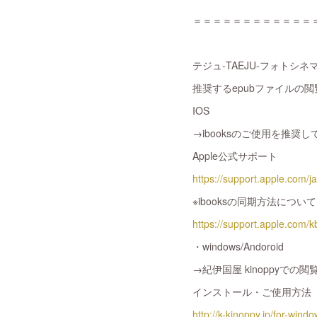
＝＝＝＝＝＝＝＝＝＝＝＝
テジュ-TAEJU-フォトシ
推奨するepubファイルの
IOS
→ibooksのご使用を推奨
Apple公式サポート
https://support.apple.com/ja
※ibooksの同期方法について
https://support.apple.com
・windows/Andoroid
→紀伊国屋 kinoppyで
インストール・ご使用方法
http://k-kinoppy.jp/for-wind